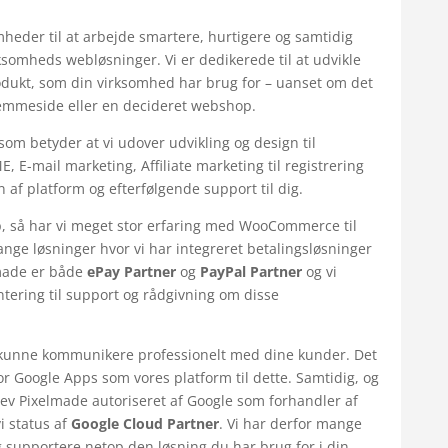
omheder til at arbejde smartere, hurtigere og samtidig
ksomheds webløsninger. Vi er dedikerede til at udvikle
dukt, som din virksomhed har brug for – uanset om det
jemmeside eller en decideret webshop.
 som betyder at vi udover udvikling og design til
, E-mail marketing, Affiliate marketing til registrering
n af platform og efterfølgende support til dig.
p, så har vi meget stor erfaring med WooCommerce til
ge løsninger hvor vi har integreret betalingsløsninger
lmade er både
ePay Partner
og
PayPal Partner
og vi
ntering til support og rådgivning om disse
 kunne kommunikere professionelt med dine kunder. Det
for Google Apps som vores platform til dette. Samtidig, og
lev Pixelmade autoriseret af Google som forhandler af
i status af
Google Cloud Partner
. Vi har derfor mange
 supportere netop den løsning du har brug for i din