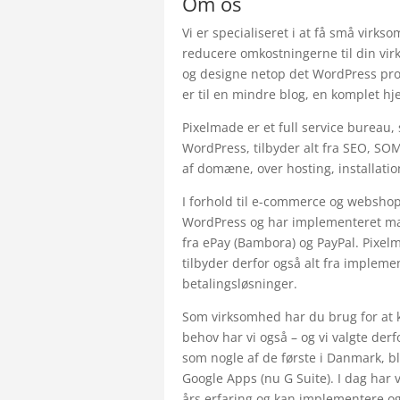
Om os
Vi er specialiseret i at få små virks
reducere omkostningerne til din vir
og designe netop det WordPress pro
er til en mindre blog, en komplet h
Pixelmade er et full service bureau,
WordPress, tilbyder alt fra SEO, SOME
af domæne, over hosting, installatio
I forhold til e-commerce og websho
WordPress og har implementeret man
fra ePay (Bambora) og PayPal. Pixe
tilbyder derfor også alt fra impleme
betalingsløsninger.
Som virksomhed har du brug for at
behov har vi også – og vi valgte der
som nogle af de første i Danmark, b
Google Apps (nu G Suite). I dag har v
års erfaring og kan implementere og