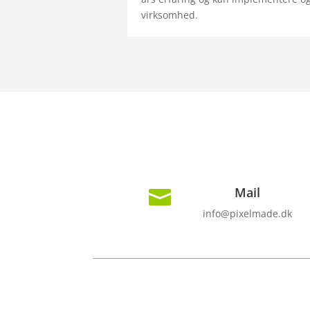
virksomhed.
Mail

info@pixelmade.dk